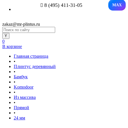
8 (495) 411-31-05
MAX
zakaz@mr-plintus.ru
0
В корзине
Главная страница
•
Плинтус деревянный
•
Бамбук
•
Komodoor
•
Из массива
•
Прямой
•
24 мм