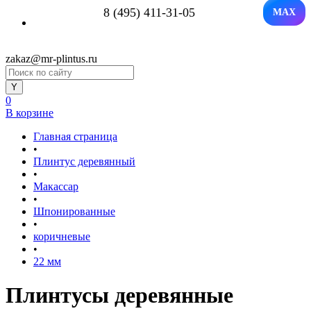
8 (495) 411-31-05
MAX
zakaz@mr-plintus.ru
0
В корзине
Главная страница
•
Плинтус деревянный
•
Макассар
•
Шпонированные
•
коричневые
•
22 мм
Плинтусы деревянные