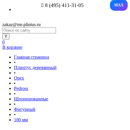
8 (495) 411-31-05
MAX
zakaz@mr-plintus.ru
0
В корзине
Главная страница
•
Плинтус деревянный
•
Орех
•
Pedross
•
Шпонированные
•
Фигурный
•
100 мм