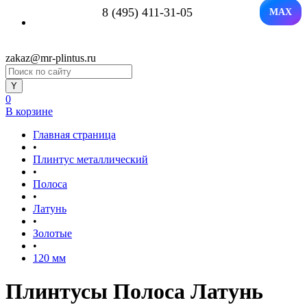
8 (495) 411-31-05
MAX
zakaz@mr-plintus.ru
0
В корзине
Главная страница
•
Плинтус металлический
•
Полоса
•
Латунь
•
Золотые
•
120 мм
Плинтусы Полоса Латунь