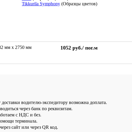
Tikkurila Symphony
(Образцы цветов)
32 мм х 2750 мм
1052
руб./
пог.м
у доставки водителю-экспедитору возможна доплата.
водиться через банк по реквизитам.
аботаем с НДС и без.
помощи терминала.
ерез сайт или через QR код.