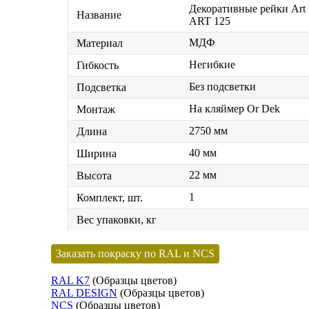
Декоративные рейки Art
Название
ART 125
МДФ
Материал
Негибкие
Гибкость
Без подсветки
Подсветка
На кляймер Or Dek
Монтаж
2750 мм
Длина
40 мм
Ширина
22 мм
Высота
1
Комплект, шт.
Вес упаковки, кг
Заказать покраску по RAL и NCS
RAL K7
(Образцы цветов)
RAL DESIGN
(Образцы цветов)
NCS
(Образцы цветов)