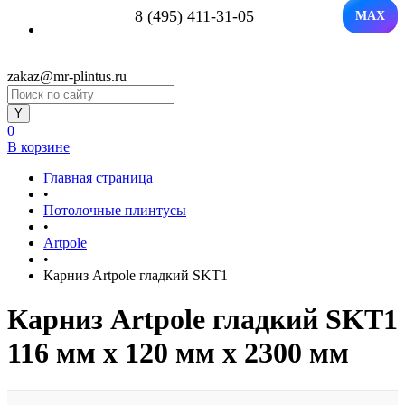
8 (495) 411-31-05
MAX
zakaz@mr-plintus.ru
0
В корзине
Главная страница
•
Потолочные плинтусы
•
Artpole
•
Карниз Artpole гладкий SKT1
Карниз Artpole гладкий SKT1
116 мм х 120 мм х 2300 мм