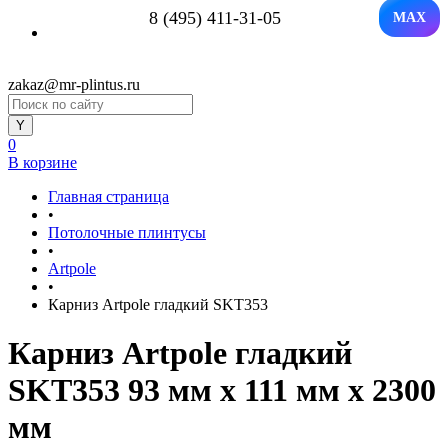
8 (495) 411-31-05
MAX
zakaz@mr-plintus.ru
0
В корзине
Главная страница
•
Потолочные плинтусы
•
Artpole
•
Карниз Artpole гладкий SKT353
Карниз Artpole гладкий
SKT353 93 мм х 111 мм х 2300
мм