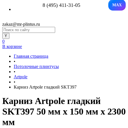
8 (495) 411-31-05
MAX
zakaz@mr-plintus.ru
0
В корзине
Главная страница
•
Потолочные плинтусы
•
Artpole
•
Карниз Artpole гладкий SKT397
Карниз Artpole гладкий
SKT397 50 мм х 150 мм х 2300
мм