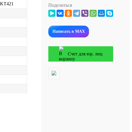
 SKT421
Поделиться
Написать в MAX
Счет для юр. лиц