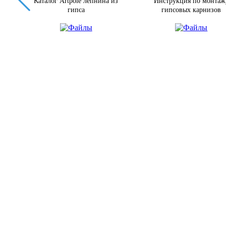
Каталог Artpole лепнина из
Инструкция по монтаж
гипса
гипсовых карнизов