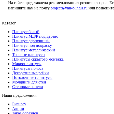
На сайте представлена рекомендованная розничная цена. Е
напишите нам на почту
projects@mr-plintus.ru
или позвоните
Каталог
Плинтус белый
Плинтус МДФ под дерево
Плинтус деревянный
Плинтус под покраску
Плинтус металлический
Теневые плинтусы
Плинтусы скрытого монтажа
Микроплинтусы
Плинтусы полоса
Декоративные рейки
Потолочные плинтусы
Молдинги для стен
Стеновые панели
Наши предложения
Бизнесу
Акции
Заказ образцов