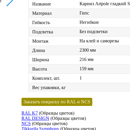
у
Карниз Artpole гладкий
Название
Гипс
Материал
Негибкие
Гибкость
Без подсветки
Подсветка
На клей и саморезы
Монтаж
2300 мм
Длина
216 мм
Ширина
159 мм
Высота
1
Комплект, шт.
Вес упаковки, кг
Заказать покраску по RAL и NCS
RAL K7
(Образцы цветов)
RAL DESIGN
(Образцы цветов)
NCS
(Образцы цветов)
Tikkurila Symphony
(Образцы цветов)