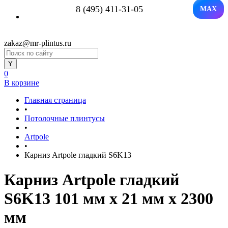
8 (495) 411-31-05
MAX
zakaz@mr-plintus.ru
0
В корзине
Главная страница
•
Потолочные плинтусы
•
Artpole
•
Карниз Artpole гладкий S6K13
Карниз Artpole гладкий
S6K13 101 мм х 21 мм х 2300
мм