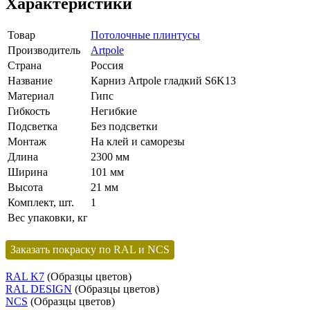
Характеристики
Товар
Потолочные плинтусы
Производитель
Artpole
Страна
Россия
Название
Карниз Artpole гладкий S6K13
Материал
Гипс
Гибкость
Негибкие
Подсветка
Без подсветки
Монтаж
На клей и саморезы
Длина
2300 мм
Ширина
101 мм
Высота
21 мм
Комплект, шт.
1
Вес упаковки, кг
Заказать покраску по RAL и NCS
RAL K7
(Образцы цветов)
RAL DESIGN
(Образцы цветов)
NCS
(Образцы цветов)