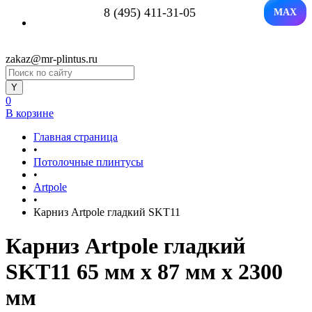
8 (495) 411-31-05
MAX
zakaz@mr-plintus.ru
0
В корзине
Главная страница
•
Потолочные плинтусы
•
Artpole
•
Карниз Artpole гладкий SKT11
Карниз Artpole гладкий
SKT11 65 мм х 87 мм х 2300
мм