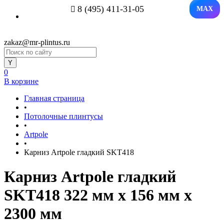
8 (495) 411-31-05
MAX
zakaz@mr-plintus.ru
0
В корзине
Главная страница
•
Потолочные плинтусы
•
Artpole
•
Карниз Artpole гладкий SKT418
Карниз Artpole гладкий
SKT418 322 мм х 156 мм х
2300 мм