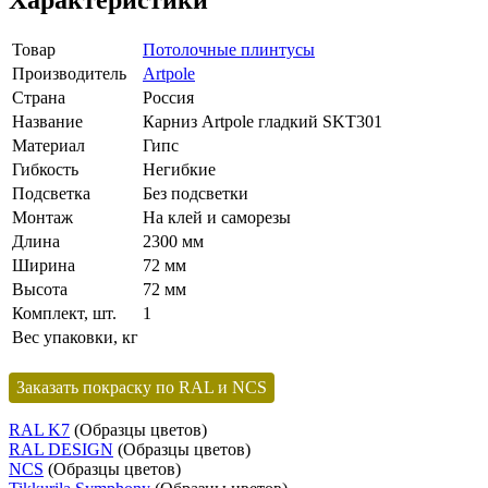
Товар
Потолочные плинтусы
Производитель
Artpole
Страна
Россия
Название
Карниз Artpole гладкий SKT301
Материал
Гипс
Гибкость
Негибкие
Подсветка
Без подсветки
Монтаж
На клей и саморезы
Длина
2300 мм
Ширина
72 мм
Высота
72 мм
Комплект, шт.
1
Вес упаковки, кг
Заказать покраску по RAL и NCS
RAL K7
(Образцы цветов)
RAL DESIGN
(Образцы цветов)
NCS
(Образцы цветов)