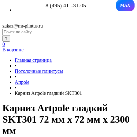
8 (495) 411-31-05
MAX
zakaz@mr-plintus.ru
0
В корзине
Главная страница
•
Потолочные плинтусы
•
Artpole
•
Карниз Artpole гладкий SKT301
Карниз Artpole гладкий
SKT301 72 мм х 72 мм х 2300
мм