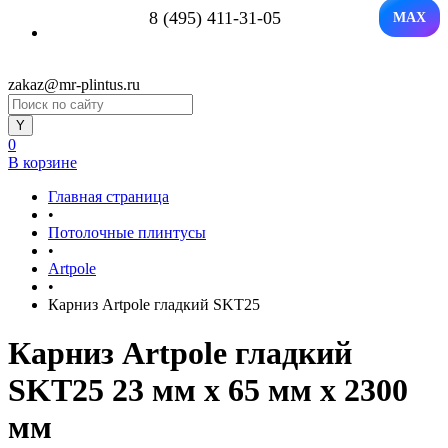
8 (495) 411-31-05
MAX
zakaz@mr-plintus.ru
0
В корзине
Главная страница
•
Потолочные плинтусы
•
Artpole
•
Карниз Artpole гладкий SKT25
Карниз Artpole гладкий
SKT25 23 мм х 65 мм х 2300
мм