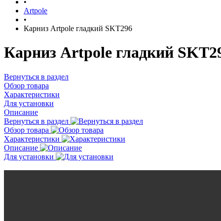
•
Artpole
•
Карниз Artpole гладкий SKT296
Карниз Artpole гладкий SKT29
Вернуться в раздел
Обзор товара
Характеристики
Для установки
Описание
Вернуться в раздел
Обзор товара
Характеристики
Описание
Для установки