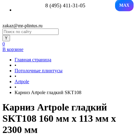
8 (495) 411-31-05
MAX
zakaz@mr-plintus.ru
0
В корзине
Главная страница
•
Потолочные плинтусы
•
Artpole
•
Карниз Artpole гладкий SKT108
Карниз Artpole гладкий
SKT108 160 мм х 113 мм х
2300 мм