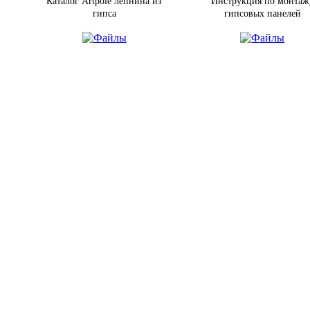
Каталог Artpole лепнина из
Инструкция по монтаж
гипса
гипсовых панелей