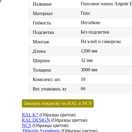
у
Гипсовое панно Artpole E
Название
Гипс
Материал
Негибкие
Гибкость
Без подсветки
Подсветка
На клей и саморезы
Монтаж
1200 мм
Длина
32 мм
Ширина
3000 мм
Толщина
10
Комплект, шт.
66
Вес упаковки, кг
Заказать покраску по RAL и NCS
RAL K7
(Образцы цветов)
RAL DESIGN
(Образцы цветов)
NCS
(Образцы цветов)
Tikkurila Symphony
(Образцы цветов)