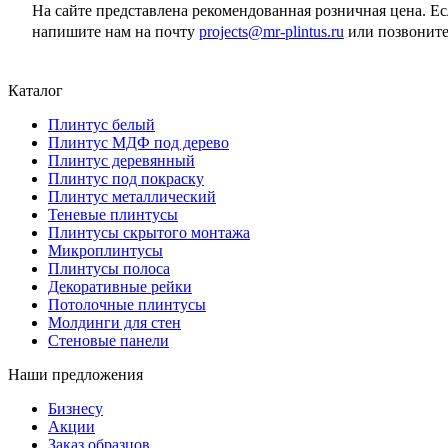
На сайте представлена рекомендованная розничная цена. Е
напишите нам на почту
projects@mr-plintus.ru
или позвоните
Каталог
Плинтус белый
Плинтус МДФ под дерево
Плинтус деревянный
Плинтус под покраску
Плинтус металлический
Теневые плинтусы
Плинтусы скрытого монтажа
Микроплинтусы
Плинтусы полоса
Декоративные рейки
Потолочные плинтусы
Молдинги для стен
Стеновые панели
Наши предложения
Бизнесу
Акции
Заказ образцов