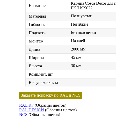
Карниз Cosca Decor для 
Название
ГКЛ KX022
Полиуретан
Материал
Негибкие
Гибкость
Без подсветки
Подсветка
На клей
Монтаж
2000 мм
Длина
45 мм
Ширина
30 мм
Высота
1
Комплект, шт.
Вес упаковки, кг
Заказать покраску по RAL и NCS
RAL K7
(Образцы цветов)
RAL DESIGN
(Образцы цветов)
NCS
(Образцы цветов)