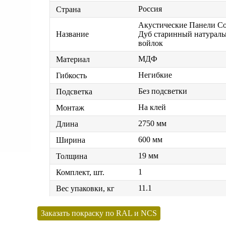
Россия
Страна
Акустические Панели Co
Дуб старинный натураль
Название
войлок
МДФ
Материал
Негибкие
Гибкость
Без подсветки
Подсветка
На клей
Монтаж
2750 мм
Длина
600 мм
Ширина
19 мм
Толщина
1
Комплект, шт.
11.1
Вес упаковки, кг
Заказать покраску по RAL и NCS