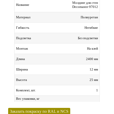
Молдинг для стен
Название
Decomaster 97012
Полиуретан
Материал
Негибкие
Гибкость
Без подсветки
Подсветка
На клей
Монтаж
2400 мм
Длина
12 мм
Ширина
25 мм
Высота
1
Комплект, шт.
Вес упаковки, кг
Заказать покраску по RAL и NCS