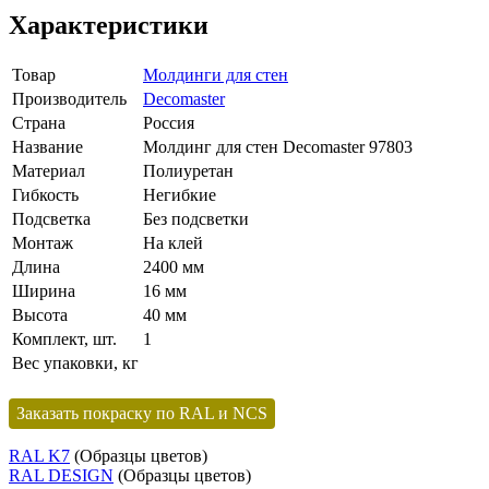
Характеристики
Товар
Молдинги для стен
Производитель
Decomaster
Страна
Россия
Название
Молдинг для стен Decomaster 97803
Материал
Полиуретан
Гибкость
Негибкие
Подсветка
Без подсветки
Монтаж
На клей
Длина
2400 мм
Ширина
16 мм
Высота
40 мм
Комплект, шт.
1
Вес упаковки, кг
Заказать покраску по RAL и NCS
RAL K7
(Образцы цветов)
RAL DESIGN
(Образцы цветов)