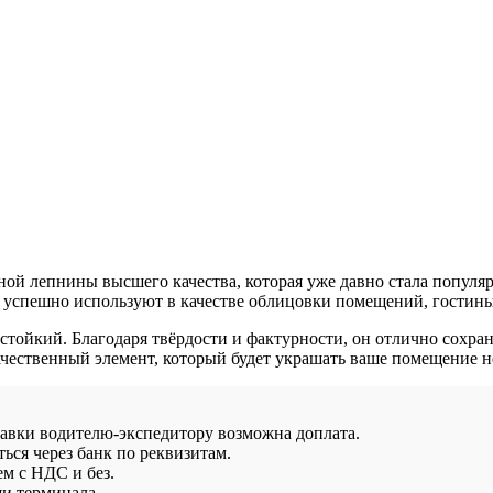
й лепнины высшего качества, которая уже давно стала популя
 успешно используют в качестве облицовки помещений, гостины
тойкий. Благодаря твёрдости и фактурности, он отлично сохраня
чественный элемент, который будет украшать ваше помещение не
тавки водителю-экспедитору возможна доплата.
ься через банк по реквизитам.
ем с НДС и без.
и терминала.