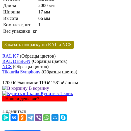
Длина
2000 мм
Ширина
17 мм
Высота
66 мм
Комплект, шт.
1
Вес упаковки, кг
Заказать покраску по RAL и NCS
RAL K7
(Образцы цветов)
RAL DESIGN
(Образцы цветов)
NCS
(Образцы цветов)
Tikkurila Symphony
(Образцы цветов)
1700 ₽
Экономия:
119 ₽
1581 ₽
/ пог.м
В корзину
Купить в 1 клик
Нашли дешевле?
Поделиться