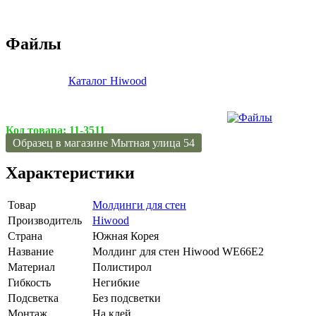
Файлы
Каталог Hiwood
Код товара:
11-3511
Образец в магазине Мытная улица 54
Характеристики
Товар
Молдинги для стен
Производитель
Hiwood
Страна
Южная Корея
Название
Молдинг для стен Hiwood WE66E2
Материал
Полистирол
Гибкость
Негибкие
Подсветка
Без подсветки
Монтаж
На клей