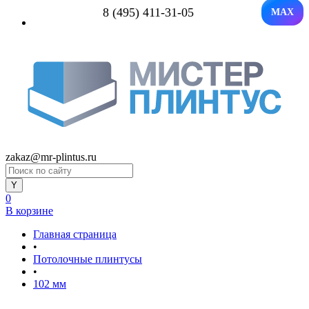
8 (495) 411-31-05
MAX
zakaz@mr-plintus.ru
0
В корзине
Главная страница
•
Потолочные плинтусы
•
102 мм