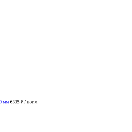
00 мм
6335 ₽
/ пог.м