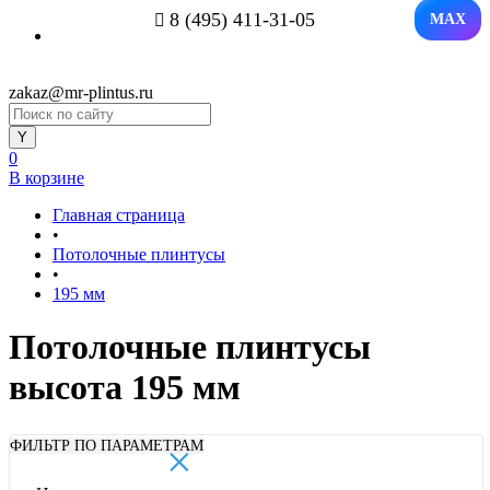
8 (495) 411-31-05
MAX
zakaz@mr-plintus.ru
0
В корзине
Главная страница
•
Потолочные плинтусы
•
195 мм
Потолочные плинтусы
высота 195 мм
×
ФИЛЬТР ПО ПАРАМЕТРАМ