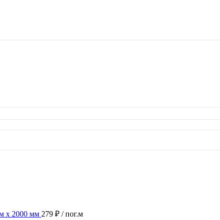
м х 2000 мм
279 ₽
/ пог.м