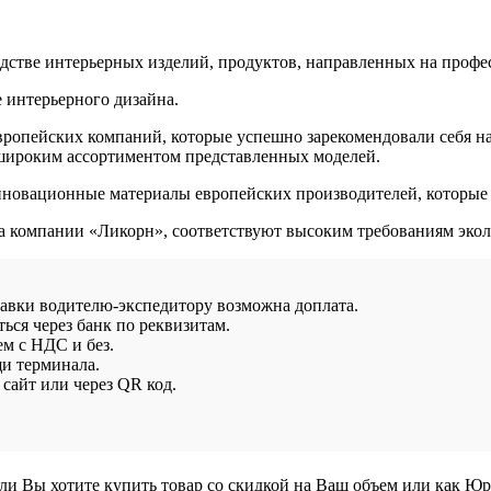
дстве интерьерных изделий, продуктов, направленных на профе
 интерьерного дизайна.
вропейских компаний, которые успешно зарекомендовали себя н
 широким ассортиментом представленных моделей.
нновационные материалы европейских производителей, которые 
а компании «Ликорн», соответствуют высоким требованиям экол
тавки водителю-экспедитору возможна доплата.
ься через банк по реквизитам.
ем с НДС и без.
и терминала.
сайт или через QR код.
сли Вы хотите купить товар со скидкой на Ваш объем или как Ю