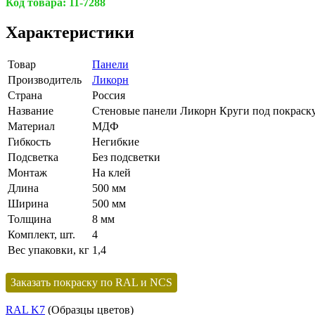
Код товара:
11-7288
Характеристики
Товар
Панели
Производитель
Ликорн
Страна
Россия
Название
Стеновые панели Ликорн Круги под покраск
Материал
МДФ
Гибкость
Негибкие
Подсветка
Без подсветки
Монтаж
На клей
Длина
500 мм
Ширина
500 мм
Толщина
8 мм
Комплект, шт.
4
Вес упаковки, кг
1,4
Заказать покраску по RAL и NCS
RAL K7
(Образцы цветов)