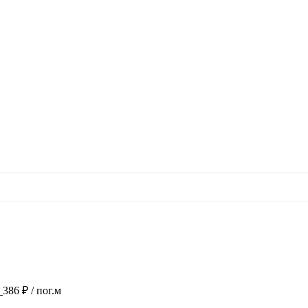
386 ₽
/ пог.м