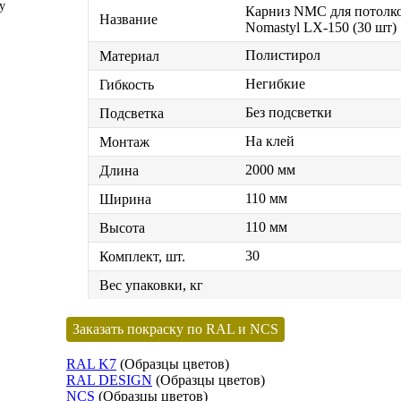
у
Карниз NMC для потолк
Название
Nomastyl LX-150 (30 шт)
Полистирол
Материал
Негибкие
Гибкость
Без подсветки
Подсветка
На клей
Монтаж
2000 мм
Длина
110 мм
Ширина
110 мм
Высота
30
Комплект, шт.
Вес упаковки, кг
Заказать покраску по RAL и NCS
RAL K7
(Образцы цветов)
RAL DESIGN
(Образцы цветов)
NCS
(Образцы цветов)