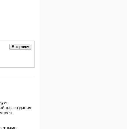
В корзину
вует
ий для создания
очность
ностными