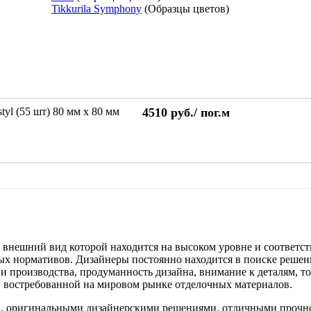
Tikkurila Symphony
(Образцы цветов)
l (55 шт) 80 мм х 80 мм
4510
руб./
пог.м
внешний вид которой находится на высоком уровне и соответст
ых нормативов. Дизайнеры постоянно находится в поиске решен
и производства, продуманность дизайна, внимание к деталям, т
и востребованной на мировом рынке отделочных материалов.
й, оригинальными дизайнерскими решениями, отличными проч