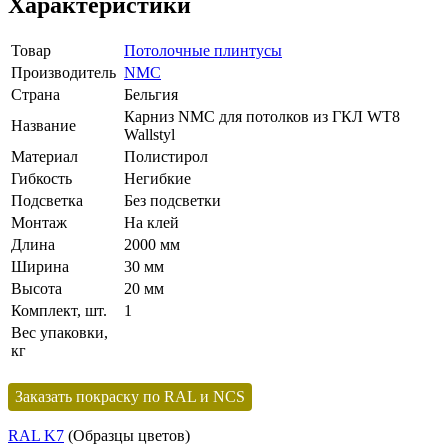
Характеристики
Товар
Потолочные плинтусы
Производитель
NMC
Страна
Бельгия
Карниз NMC для потолков из ГКЛ WT8
Название
Wallstyl
Материал
Полистирол
Гибкость
Негибкие
Подсветка
Без подсветки
Монтаж
На клей
Длина
2000 мм
Ширина
30 мм
Высота
20 мм
Комплект, шт.
1
Вес упаковки,
кг
Заказать покраску по RAL и NCS
RAL K7
(Образцы цветов)