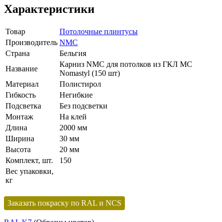
Характеристики
Товар
Потолочные плинтусы
Производитель
NMC
Страна
Бельгия
Карниз NMC для потолков из ГКЛ MC
Название
Nomastyl (150 шт)
Материал
Полистирол
Гибкость
Негибкие
Подсветка
Без подсветки
Монтаж
На клей
Длина
2000 мм
Ширина
30 мм
Высота
20 мм
Комплект, шт.
150
Вес упаковки,
кг
Заказать покраску по RAL и NCS