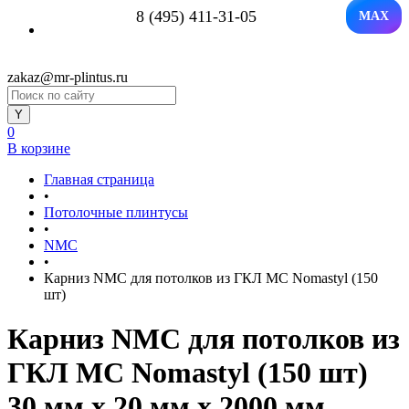
8 (495) 411-31-05
MAX
zakaz@mr-plintus.ru
0
В корзине
Главная страница
•
Потолочные плинтусы
•
NMC
•
Карниз NMC для потолков из ГКЛ MC Nomastyl (150
шт)
Карниз NMC для потолков из
ГКЛ MC Nomastyl (150 шт)
30 мм х 20 мм х 2000 мм