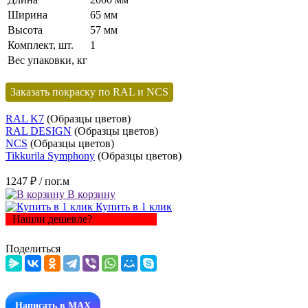
Ширина
65 мм
Высота
57 мм
Комплект, шт.
1
Вес упаковки, кг
Заказать покраску по RAL и NCS
RAL K7
(Образцы цветов)
RAL DESIGN
(Образцы цветов)
NCS
(Образцы цветов)
Tikkurila Symphony
(Образцы цветов)
1247 ₽
/ пог.м
В корзину
Купить в 1 клик
Нашли дешевле?
Поделиться
Написать в MAX