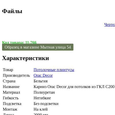
Файлы
Черте
Код товара:
11-766
Образец в магазине Мытная улица 54
Характеристики
Товар
Потолочные плинтусы
Производитель
Orac Decor
Страна
Бельгия
Название
Карниз Orac Decor для потолков из ГКЛ C200
Материал
Полиуретан
Гибкость
Негибкие
Подсветка
Без подсветки
Монтаж
На клей
Длина
2000 мм