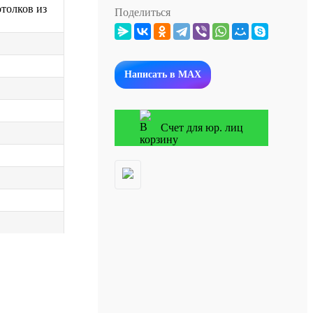
отолков из
Поделиться
Написать в MAX
Счет для юр. лиц