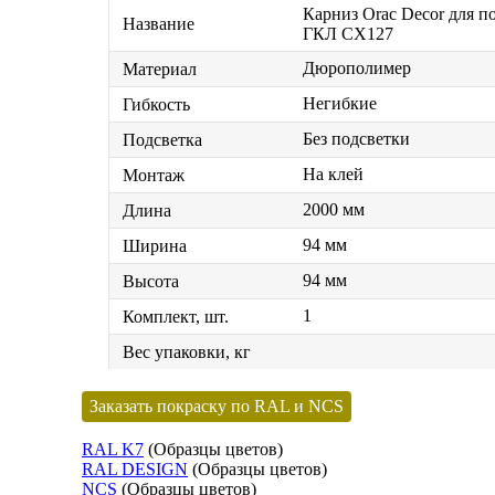
Карниз Orac Decor для п
Название
ГКЛ CX127
Дюрополимер
Материал
Негибкие
Гибкость
Без подсветки
Подсветка
На клей
Монтаж
2000 мм
Длина
94 мм
Ширина
94 мм
Высота
1
Комплект, шт.
Вес упаковки, кг
Заказать покраску по RAL и NCS
RAL K7
(Образцы цветов)
RAL DESIGN
(Образцы цветов)
NCS
(Образцы цветов)