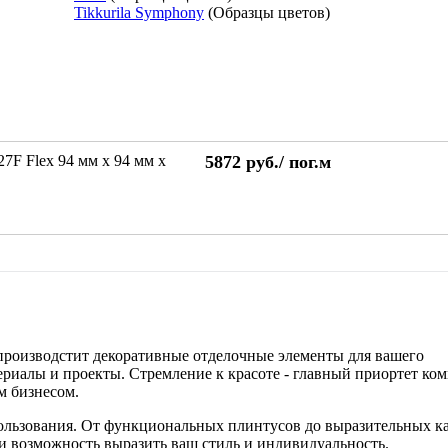
Tikkurila Symphony
(Образцы цветов)
F Flex 94 мм х 94 мм х
5872
руб./
пог.м
и производстит декоративные отделочные элементы для вашего
ериалы и проекты. Стремление к красоте - главный приортет ко
м бизнесом.
использования. От функциональных плинтусов до выразительных 
 и возможность выразить ваш стиль и индивидуальность.