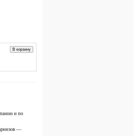
В корзину
мпании и по
карнизов —