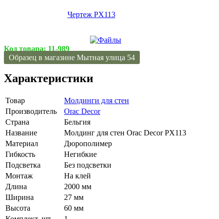
Чертеж PX113
Код товара:
11-989
Образец в магазине Мытная улица 54
Характеристики
Товар
Молдинги для стен
Производитель
Orac Decor
Страна
Бельгия
Название
Молдинг для стен Orac Decor PX113
Материал
Дюрополимер
Гибкость
Негибкие
Подсветка
Без подсветки
Монтаж
На клей
Длина
2000 мм
Ширина
27 мм
Высота
60 мм
Комплект, шт.
1