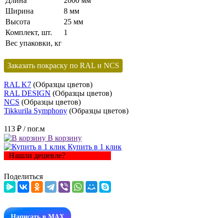
Длина
2000 мм
Ширина
8 мм
Высота
25 мм
Комплект, шт.
1
Вес упаковки, кг
Заказать покраску по RAL и NCS
RAL K7
(Образцы цветов)
RAL DESIGN
(Образцы цветов)
NCS
(Образцы цветов)
Tikkurila Symphony
(Образцы цветов)
113 ₽
/ пог.м
В корзину
Купить в 1 клик
Нашли дешевле?
Поделиться
Написать в MAX