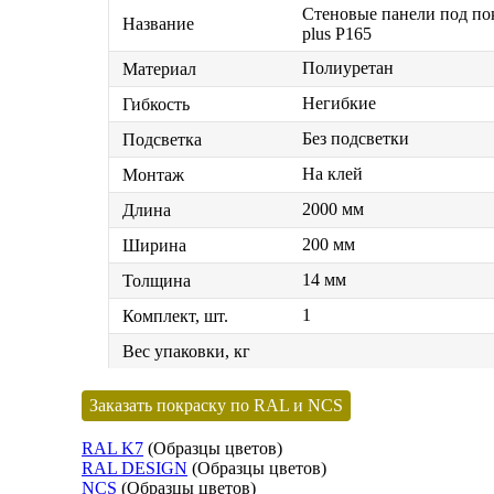
Стеновые панели под пок
Название
plus P165
Полиуретан
Материал
Негибкие
Гибкость
Без подсветки
Подсветка
На клей
Монтаж
2000 мм
Длина
200 мм
Ширина
14 мм
Толщина
1
Комплект, шт.
Вес упаковки, кг
Заказать покраску по RAL и NCS
RAL K7
(Образцы цветов)
RAL DESIGN
(Образцы цветов)
NCS
(Образцы цветов)