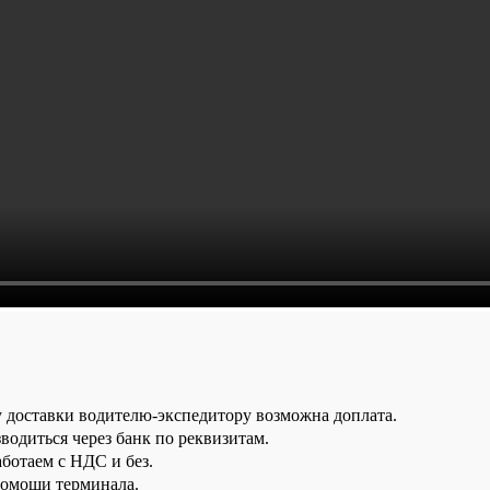
у доставки водителю-экспедитору возможна доплата.
водиться через банк по реквизитам.
аботаем с НДС и без.
помощи терминала.