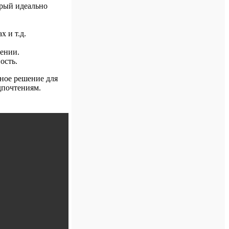
орый идеально
х и т.д.
ении.
ость.
ьное решение для
дпочтениям.