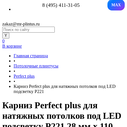
8 (495) 411-31-05
MAX
zakaz@mr-plintus.ru
0
В корзине
Главная страница
•
Потолочные плинтусы
•
Perfect plus
•
Карниз Perfect plus для натяжных потолков под LED
подсветку P221
Карниз Perfect plus для
натяжных потолков под LED
подсветку P221 28 мм х 110