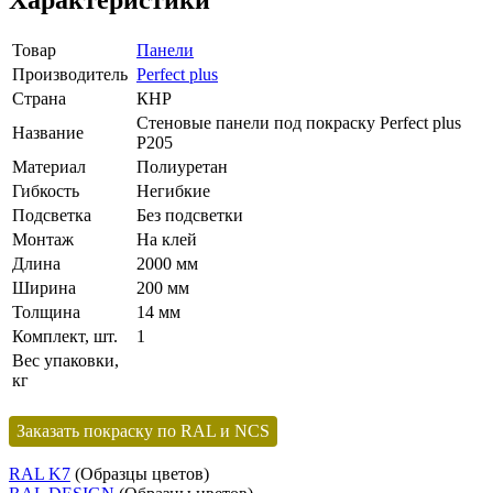
Товар
Панели
Производитель
Perfect plus
Страна
КНР
Стеновые панели под покраску Perfect plus
Название
P205
Материал
Полиуретан
Гибкость
Негибкие
Подсветка
Без подсветки
Монтаж
На клей
Длина
2000 мм
Ширина
200 мм
Толщина
14 мм
Комплект, шт.
1
Вес упаковки,
кг
Заказать покраску по RAL и NCS
RAL K7
(Образцы цветов)