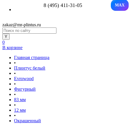
8 (495) 411-31-05
MAX
zakaz@mr-plintus.ru
0
В корзине
Главная страница
•
Плинтус белый
•
Evrowood
•
Фигурный
•
83 мм
•
12 мм
•
Окрашенный