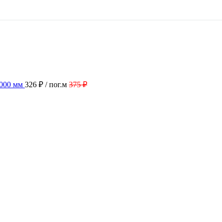
2000 мм
326 ₽
/ пог.м
375 ₽