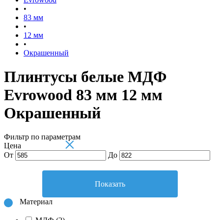
•
83 мм
•
12 мм
•
Окрашенный
Плинтусы белые МДФ
Evrowood 83 мм 12 мм
Окрашенный
Фильтр по параметрам
×
Цена
От
До
Показать
Материал