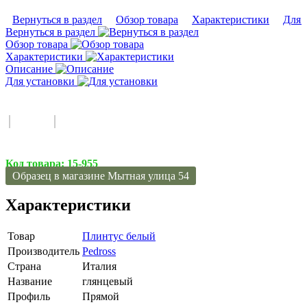
Вернуться в раздел
Обзор товара
Характеристики
Для 
Вернуться в раздел
Обзор товара
Характеристики
Описание
Для установки
Код товара:
15-955
Образец в магазине Мытная улица 54
Характеристики
Товар
Плинтус белый
Производитель
Pedross
Страна
Италия
Название
глянцевый
Профиль
Прямой