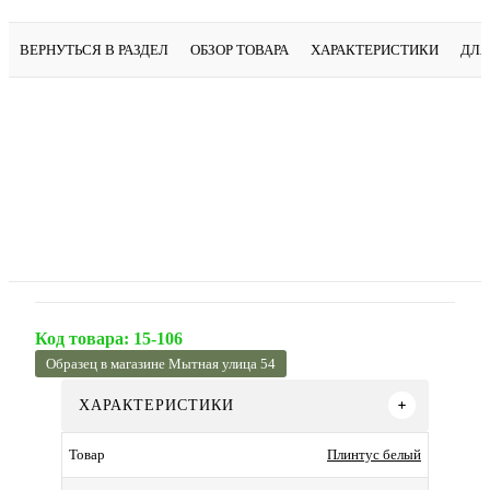
ВЕРНУТЬСЯ В РАЗДЕЛ
ОБЗОР ТОВАРА
ХАРАКТЕРИСТИКИ
ДЛЯ
Код товара:
15-106
Образец в магазине Мытная улица 54
ХАРАКТЕРИСТИКИ
Плинтус белый
Товар