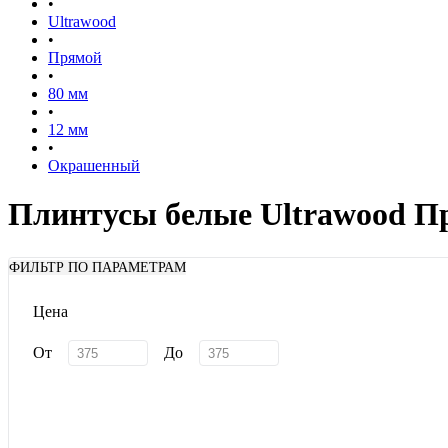
•
Ultrawood
•
Прямой
•
80 мм
•
12 мм
•
Окрашенный
Плинтусы белые Ultrawood П
ФИЛЬТР ПО ПАРАМЕТРАМ
Цена
От
До