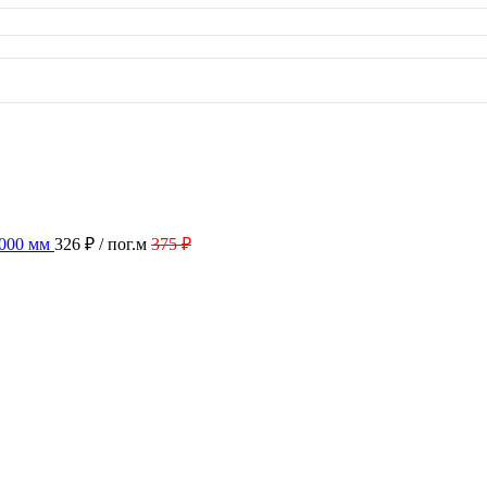
2000 мм
326 ₽
/ пог.м
375 ₽