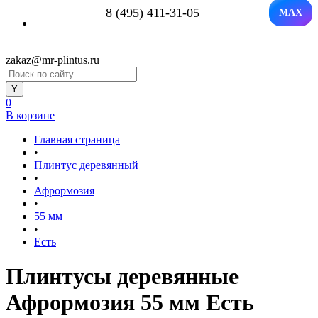
8 (495) 411-31-05
MAX
zakaz@mr-plintus.ru
0
В корзине
Главная страница
•
Плинтус деревянный
•
Афрормозия
•
55 мм
•
Есть
Плинтусы деревянные
Афрормозия 55 мм Есть