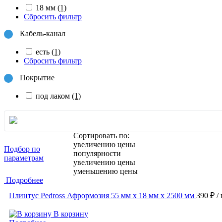
18 мм
(1)
Сбросить фильтр
Кабель-канал
есть
(1)
Сбросить фильтр
Покрытие
под лаком
(1)
Сортировать по:
увеличению цены
Подбор по
популярности
параметрам
увеличению цены
уменьшению цены
Подробнее
Плинтус Pedross Афрормозия 55 мм х 18 мм х 2500 мм
390 ₽
/
В корзину