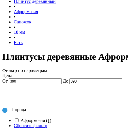
Плинтус деревянный
•
Афрормозия
•
Сапожок
•
18 мм
•
Есть
Плинтусы деревянные Афрорм
Фильтр по параметрам
Цена
От
До
Порода
Афрормозия
(1)
Сбросить фильтр