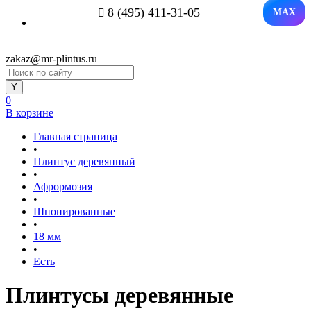
8 (495) 411-31-05
MAX
zakaz@mr-plintus.ru
0
В корзине
Главная страница
•
Плинтус деревянный
•
Афрормозия
•
Шпонированные
•
18 мм
•
Есть
Плинтусы деревянные