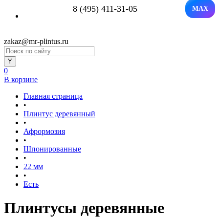
8 (495) 411-31-05
MAX
zakaz@mr-plintus.ru
0
В корзине
Главная страница
•
Плинтус деревянный
•
Афрормозия
•
Шпонированные
•
22 мм
•
Есть
Плинтусы деревянные