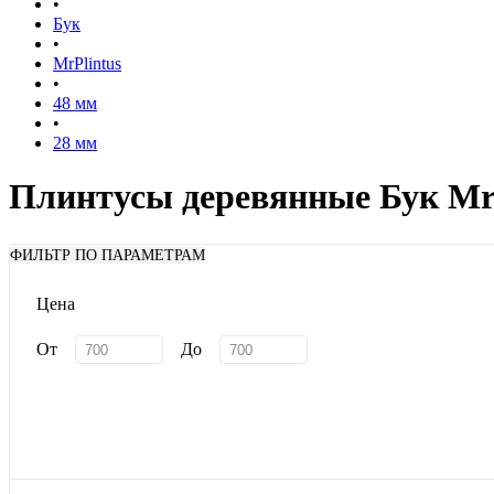
•
Бук
•
MrPlintus
•
48 мм
•
28 мм
Плинтусы деревянные Бук MrP
ФИЛЬТР ПО ПАРАМЕТРАМ
Цена
От
До