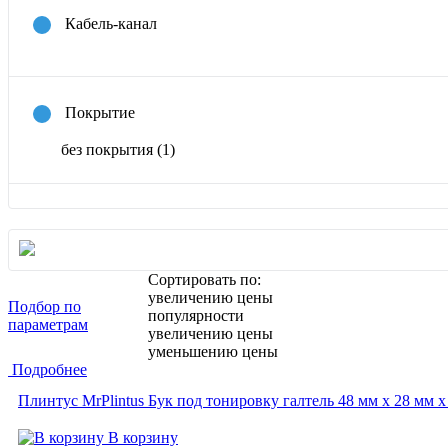
Кабель-канал
Покрытие
без покрытия
(1)
Сортировать по:
увеличению цены
Подбор по
популярности
параметрам
увеличению цены
уменьшению цены
Подробнее
Плинтус MrPlintus Бук под тонировку галтель 48 мм х 28 мм х
В корзину