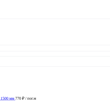
 1500 мм
770 ₽
/ пог.м