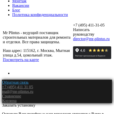
Монтаж
Вакансии
Блог
Политика конфиденциальности
+7 (495) 411-31-05
Написать
Mr Plintus - ведущий поставщик
руководству
строительных материалов для ремонта
director@mr-plintus.ru
и отделки. Все права защищены.
Наш адрес: 115162, г. Москва, Мытная
улица д.54, цокольный этаж.
Посмотреть на карте
Обратная связь
+7 (495) 411 31 05
mail@mr-plintus.ru
Сравнение
Корзина
Заказать установку
Оставьте Ваш телефон и наш менеджер свяжется с Вами в