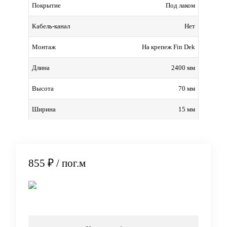
Под лаком
Покрытие
Нет
Кабель-канал
На крепеж Fin Dek
Монтаж
2400 мм
Длина
70 мм
Высота
15 мм
Ширина
855 ₽
/ пог.м
В корзину